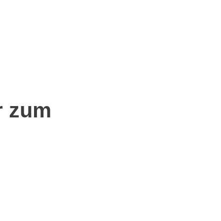
MINE
BILDER
DOWNLOADS
AG (ENGLISH VERSION BELOW)
r zum