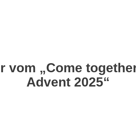
START
SPORTARTEN
VEREIN
TER
GESCHICHTE
AUFNAHMEANTR
er vom „Come togethe
Advent 2025“